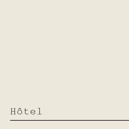
La cuisine éphémère de
Bru
Gregi
Hôtel