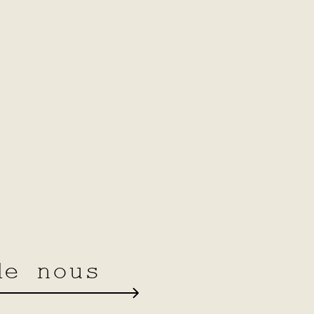
.tips
Giggle
NOS
de nous